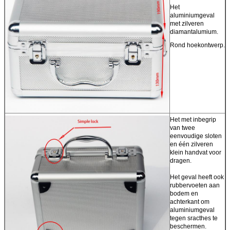
Het
aluminiumgeval
met zilveren
diamantalumium.
Rond hoekontwerp.
Het met inbegrip
van twee
eenvoudige sloten
en één zilveren
klein handvat voor
dragen.
Het geval heeft ook
rubbervoeten aan
bodem en
achterkant om
aluminiumgeval
tegen sracthes te
beschermen.