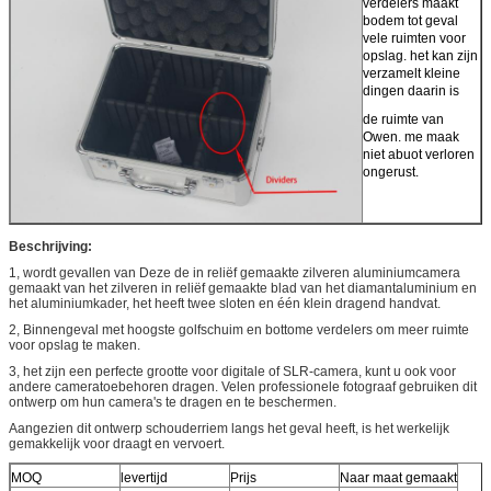
verdelers maakt
bodem tot geval
vele ruimten voor
opslag. het kan zijn
verzamelt kleine
dingen daarin is
de ruimte van
Owen. me maak
niet abuot verloren
ongerust.
Beschrijving:
1, wordt gevallen van Deze de in reliëf gemaakte zilveren aluminiumcamera
gemaakt van het zilveren in reliëf gemaakte blad van het diamantaluminium en
het aluminiumkader, het heeft twee sloten en één klein dragend handvat.
2, Binnengeval met hoogste golfschuim en bottome verdelers om meer ruimte
voor opslag te maken.
3, het zijn een perfecte grootte voor digitale of SLR-camera, kunt u ook voor
andere cameratoebehoren dragen. Velen professionele fotograaf gebruiken dit
ontwerp om hun camera's te dragen en te beschermen.
Aangezien dit ontwerp schouderriem langs het geval heeft, is het werkelijk
gemakkelijk voor draagt en vervoert.
MOQ
levertijd
Prijs
Naar maat gemaakt