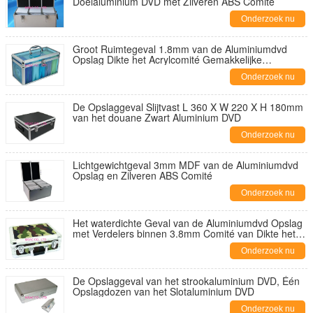
Doelaluminium DVD met Zilveren ABS Comité
Onderzoek nu
Groot Ruimtegeval 1.8mm van de Aluminiumdvd
Opslag Dikte het Acrylcomité Gemakkelijke
Schoonmaken
Onderzoek nu
De Opslaggeval Slijtvast L 360 X W 220 X H 180mm
van het douane Zwart Aluminium DVD
Onderzoek nu
Lichtgewichtgeval 3mm MDF van de Aluminiumdvd
Opslag en Zilveren ABS Comité
Onderzoek nu
Het waterdichte Geval van de Aluminiumdvd Opslag
met Verdelers binnen 3.8mm Comité van Dikte het
Kleurrijke pvc
Onderzoek nu
De Opslaggeval van het strookaluminium DVD, Één
Opslagdozen van het Slotaluminium DVD
Onderzoek nu