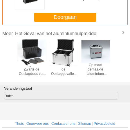
Kleine Slijtvaste Doos van het
Aluminiumhulpmiddel
Doorgaan
Het Geval van het aluminiumhulpmiddel
Meer
 1 de
Lichtgewicht
Kleine Draagbare
Op maat
Het zilver
 van het
Zwarte de
de
gemaakte
van h
mwerktuig
Opslagdoos van
Opslaggevallen
aluminium
Aluminium
chtzilver
het
van het
gereedschapsopslagdoos
met Oog
Aluminiumhulpmiddel
Aluminiumhulpmiddel
kleine aluminium
pluk
met Schouder
met Afneembare
gereedschapsopslagdoos
Schuimtus
Veranderingstaal
Schuimverdelers
met gesneden
EPE-schuim
Dutch
Thuis
|
Ongeveer ons
|
Contacteer ons
|
Sitemap
|
Privacybeleid