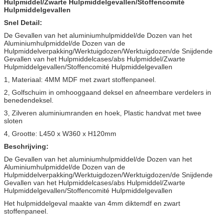
Hulpmiddel/Zwarte Hulpmiddelgevallen/Stoffencomité
Hulpmiddelgevallen
Snel Detail:
De Gevallen van het aluminiumhulpmiddel/de Dozen van het
Aluminiumhulpmiddel/de Dozen van de
Hulpmiddelverpakking/Werktuigdozen/Werktuigdozen/de Snijdende
Gevallen van het Hulpmiddelcases/abs Hulpmiddel/Zwarte
Hulpmiddelgevallen/Stoffencomité Hulpmiddelgevallen
1, Materiaal: 4MM MDF met zwart stoffenpaneel.
2, Golfschuim in omhooggaand deksel en afneembare verdelers in
benedendeksel.
3, Zilveren aluminiumranden en hoek, Plastic handvat met twee
sloten
4, Grootte: L450 x W360 x H120mm
Beschrijving:
De Gevallen van het aluminiumhulpmiddel/de Dozen van het
Aluminiumhulpmiddel/de Dozen van de
Hulpmiddelverpakking/Werktuigdozen/Werktuigdozen/de Snijdende
Gevallen van het Hulpmiddelcases/abs Hulpmiddel/Zwarte
Hulpmiddelgevallen/Stoffencomité Hulpmiddelgevallen
Het hulpmiddelgeval maakte van 4mm diktemdf en zwart
stoffenpaneel.