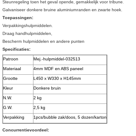
Steunregeling toen het geval opende, gemakkelijk voor tribune.
Galvaniseer donkere bruine aluminiumranden en zwarte hoek.
Toepassingen:
Verpakkingshulpmiddelen.
Draag handhulpmiddelen,
Bescherm hulpmiddelen en andere punten
Specificaties:
Patroon
Mej.-hulpmiddel-032513
Materiaal
4mm MDF en ABS paneel
Grootte
L450 x W330 x H145mm
Kleur
Donkere bruin
N.W.
2 kg
G.W.
2,5 kg
Verpakking
1pcs/bubble zak/doos, 5 dozen/karton
Concurrentievoordeel: