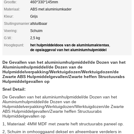
Grootte:
460*330*145mm
Materiaal:
ABS met aluminiumkader
Kleur:
Grijs
Sluitingsmanier:
afsluitbaar
Voering:
Schuim
G.W.:
2,5 kg
het hulpmiddeldoos van de aluminiumaktentas
Hoogtepunt:
,
de opslaggeval van het aluminiumhulpmiddel
De Gevallen van het aluminiumhulpmiddel/de Dozen van het
Aluminiumhulpmiddel/de Dozen van de
Hulpmiddelverpakking/Werktuigdozen/Werktuigdozen/de
Zwarte ABS Hulpmiddelgevallen/Zwarte heffen Structuurabs
Hulpmiddelgevallen op
Snel Detail:
De Gevallen van het aluminiumhulpmiddel/de Dozen van het
Aluminiumhulpmiddel/de Dozen van de
Hulpmiddelverpakking/Werktuigdozen/Werktuigdozen/de Zwarte
ABS Hulpmiddelgevallen/Zwarte heffen Structuurabs
Hulpmiddelgevallen op
1, Materiaal: 4MM MDF met zwarte heft structuurabs paneel op.
2, Schuim in omhooggaand deksel en afneembare verdelers in