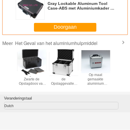
Gray Lockable Aluminum Tool
Case-ABS met Aluminiumkader L
450 X W 330 X H 145mm
Doorgaan
Het Geval van het aluminiumhulpmiddel
Meer
 1 de
Lichtgewicht
Kleine Draagbare
Op maat
Het zilver
 van het
Zwarte de
de
gemaakte
van h
mwerktuig
Opslagdoos van
Opslaggevallen
aluminium
Aluminium
chtzilver
het
van het
gereedschapsopslagdoos
met Oog
Aluminiumhulpmiddel
Aluminiumhulpmiddel
kleine aluminium
pluk
met Schouder
met Afneembare
gereedschapsopslagdoos
Schuimtus
Veranderingstaal
Schuimverdelers
met gesneden
EPE-schuim
Dutch