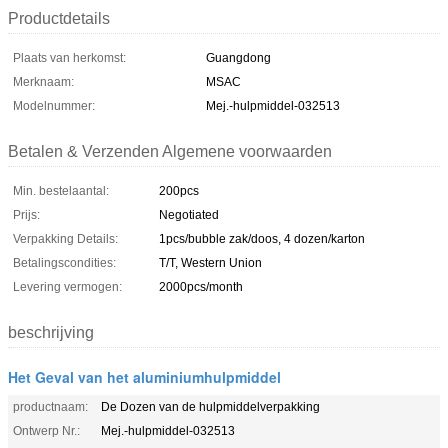
Productdetails
Plaats van herkomst:
Guangdong
Merknaam:
MSAC
Modelnummer:
Mej.-hulpmiddel-032513
Betalen & Verzenden Algemene voorwaarden
Min. bestelaantal:
200pcs
Prijs:
Negotiated
Verpakking Details:
1pcs/bubble zak/doos, 4 dozen/karton
Betalingscondities:
T/T, Western Union
Levering vermogen:
2000pcs/month
beschrijving
Het Geval van het aluminiumhulpmiddel
productnaam:
De Dozen van de hulpmiddelverpakking
Ontwerp Nr.:
Mej.-hulpmiddel-032513