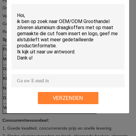
Draag kosmetische hulpmiddelen,
Vertoning
Getoond
Reis
Specificaties:
Patroon
Lidstaten-CC-03
Materiaal
4mm MDF en vuurvast paneel
Grootte
L220 x W150 x H180mm
Kleur
Roze
N.W.
1.2kgs
VERZENDEN
G.W.
1,5 kg
Verpakking
1pcs/bubble zak, 5 dozen/karton
Concurrentievoordeel:
1, Goede kwaliteit, concurrerende prijs en snelle levering.
2, Sterke aluminiumranden en hoek, glanzende hoeken, elegante