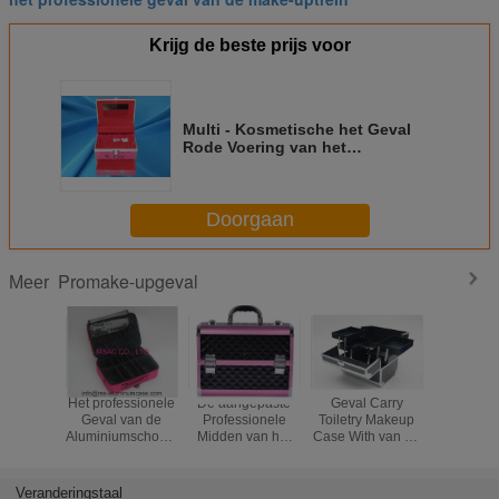
Krijg de beste prijs voor
Multi - Kosmetische het Geval
Rode Voering van het
Doelaluminium binnen L 220 X W
150 X H 180mm
Doorgaan
Promake-upgeval
Meer
Het professionele
De aangepaste
Geval Carry
Klein Zi
Geval van de
Professionele
Toiletry Makeup
Alumi
Aluminiumschoonheid
Midden van het
Case With van de
Kosmetisc
voor Carry Tools
de
aluminium het
250 x 1
Schoonheidsgeval
Kosmetische
170
van het
Trein Vier
Binnendie
Veranderingstaal