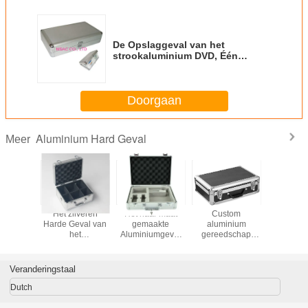
De Opslaggeval van het
strookaluminium DVD, Één
Opslagdozen van het
Slotaluminium DVD
Doorgaan
Aluminium Hard Geval
Meer
et
Het zilveren
Het naar maat
Custom
Alumini
ssenvoegsel
Harde Geval van
gemaakte
aluminium
Platenh
ry Case
het
Aluminiumgeval
gereedschap
 Cut van
Cameraaluminium
met Matrijs sneed
draagdoos met
et
Schuimtussenvoegsel
die cut hard foam
zdaluminium
insert
Veranderingstaal
Dutch