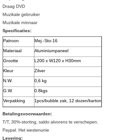
Draag DVD
Muzikale gebruiker
Muzikale minnaar
Specificaties:
Patroon
Mej.-Sto-16
Materiaal
Aluminiumpaneel
Grootte
L200 x W120 x H30mm
Kleur
Zilver
N.W.
0,6 kg
G.W.
0.8kgs
Verpakking
1pcs/bubble zak, 12 dozen/karton
Betalingsvoorwaarden:
T/T, 30%-storting, saldo alvorens te verschepen.
Paypal. Het westenunie
Levering: