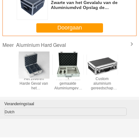
Zwarte van het Gevalalu van de
Aluminiumdvd Opslag de
Opslagdoos voor 1000 CDs met
Verwijderbare Verdeler
Doorgaan
Aluminium Hard Geval
Meer
et
Het zilveren
Het naar maat
Custom
Alumini
ssenvoegsel
Harde Geval van
gemaakte
aluminium
Platenh
ry Case
het
Aluminiumgeval
gereedschap
 Cut van
Cameraaluminium
met Matrijs sneed
draagdoos met
et
Schuimtussenvoegsel
die cut hard foam
zdaluminium
insert
Veranderingstaal
Dutch