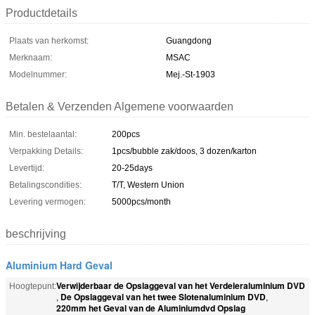
Productdetails
Plaats van herkomst:
Guangdong
Merknaam:
MSAC
Modelnummer:
Mej.-St-1903
Betalen & Verzenden Algemene voorwaarden
Min. bestelaantal:
200pcs
Verpakking Details:
1pcs/bubble zak/doos, 3 dozen/karton
Levertijd:
20-25days
Betalingscondities:
T/T, Western Union
Levering vermogen:
5000pcs/month
beschrijving
Aluminium Hard Geval
Verwijderbaar de Opslaggeval van het Verdeleraluminium DVD
Hoogtepunt:
De Opslaggeval van het twee Slotenaluminium DVD
,
,
220mm het Geval van de Aluminiumdvd Opslag