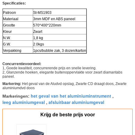
Specificaties:
Patroon
St-MS1903
Materiaal
3mm MDF en ABS paneel
Grootte
570*400*220mm
Kleur
Zwart
N.W.
1,8 kg
G.W.
2.0kgs
Verpakking
1pcs/bubble zak, 3 dozen/karton
Concurrentievoordeel:
1, Goede kwaliteit, concurrerende prijs en snelle levering.
2, Glanzende hoeken, elegante buitenoppervlakte voor zwart diamantabs
paneel.
Markering:
Het geval van de Aludvd opslag, Zwarte CD draagt doos, Zwarte
aluminiumdvd doos
het geval van het aluminiuminstrument
Markeringen:
,
leeg aluminiumgeval
afsluitbaar aluminiumgeval
,
Krijg de beste prijs voor