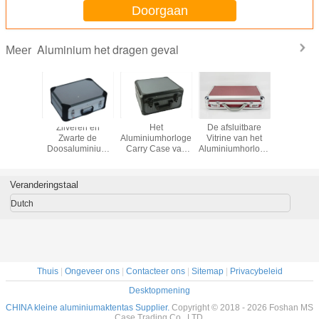
Doorgaan
Aluminium het dragen geval
Meer
40 van
Zilveren en
Het
De afsluitbare
Het midd
luminium
Zwarte de
Aluminiumhorloge
Vitrine van het
het h
d * 135 *
Doosaluminium
Carry Case van
Aluminiumhorloge
Kanongev
0mm
van de
ijzergrey
voor Materiaal
het
Aluminiumeerste
aluminum
van het 37
Grootteal
hulp Arts Carrying
watches display
Horloges het
Zilve
Veranderingstaal
Case
box
Rode Pu Leer
Alumi
Diam
Dutch
Handgu
Thuis
|
Ongeveer ons
|
Contacteer ons
|
Sitemap
|
Privacybeleid
Desktopmening
CHINA kleine aluminiumaktentas Supplier.
Copyright © 2018 - 2026 Foshan MS
Case Trading Co., LTD.