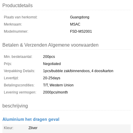
Productdetails
Plaats van herkomst:
Guangdong
Merknaam:
MSAC
Modelnummer:
FSD-MS2001
Betalen & Verzenden Algemene voorwaarden
Min. bestelaantal:
200pcs
Prijs:
Negotiated
Verpakking Details:
1pcs/bubble zak/binnendoos, 4 doos/karton
Levertijd:
20-25days
Betalingscondities:
T/T, Western Union
Levering vermogen:
2000pcs/month
beschrijving
Aluminium het dragen geval
Kleur:
Zilver