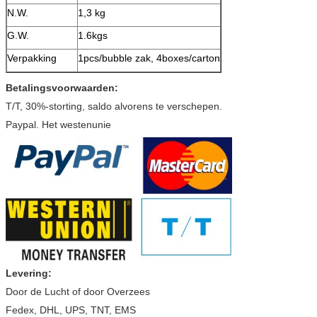
N.W.
1,3 kg
G.W.
1.6kgs
Verpakking
1pcs/bubble zak, 4boxes/carton
Betalingsvoorwaarden:
T/T, 30%-storting, saldo alvorens te verschepen.
Paypal. Het westenunie
Levering:
Door de Lucht of door Overzees
Fedex, DHL, UPS, TNT, EMS