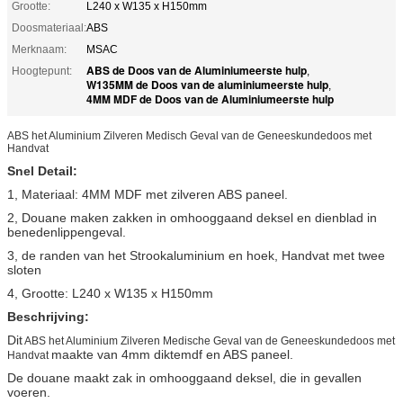
Grootte:
L240 x W135 x H150mm
Doosmateriaal:
ABS
Merknaam:
MSAC
ABS de Doos van de Aluminiumeerste hulp
Hoogtepunt:
,
W135MM de Doos van de aluminiumeerste hulp
,
4MM MDF de Doos van de Aluminiumeerste hulp
ABS het Aluminium Zilveren Medisch Geval van de Geneeskundedoos met
Handvat
Snel Detail:
1, Materiaal: 4MM MDF met zilveren ABS paneel.
2, Douane maken zakken in omhooggaand deksel en dienblad in
benedenlippengeval.
3, de randen van het Strookaluminium en hoek, Handvat met twee
sloten
4, Grootte: L240 x W135 x H150mm
Beschrijving:
Dit
ABS het Aluminium Zilveren Medische Geval van de Geneeskundedoos met
maakte van 4mm diktemdf en ABS paneel.
Handvat
De douane maakt zak in omhooggaand deksel, die in gevallen
voeren.