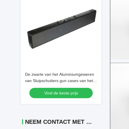
De zwarte van het Aluminiumgeweren
van Sluipschutters gun cases van het
Kanongevallen Gevallen van het de
Vind de beste prijs
Gewerenaluminium Lichtgewicht
snakken Kanondozen
NEEM CONTACT MET ONS OP