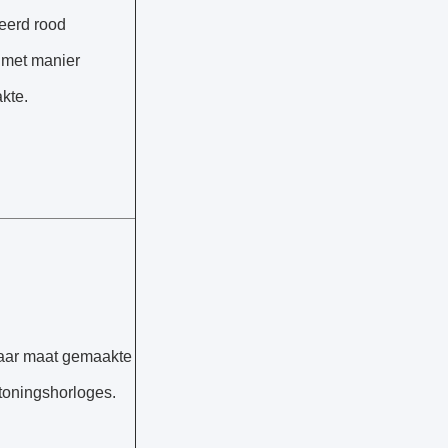
eerd rood
 met manier
akte.
naar maat gemaakte
toningshorloges.