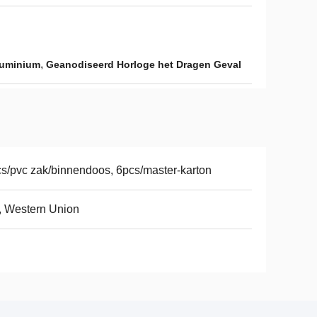
,
luminium
Geanodiseerd Horloge het Dragen Geval
s/pvc zak/binnendoos, 6pcs/master-karton
, Western Union