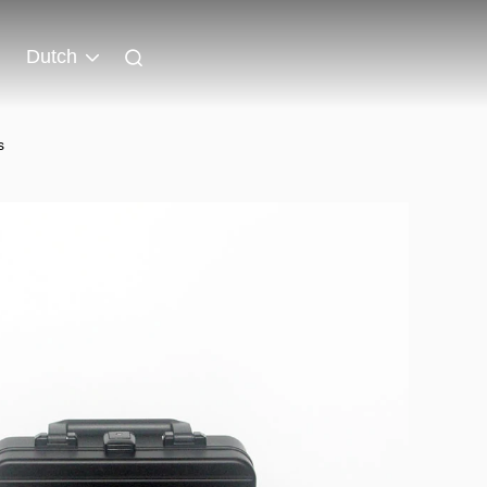
Dutch
s