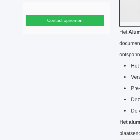
Contact opnemen
Het
Alum
documente
ontspann
Het
Ver
Pre
Dez
De 
Het alu
plaatsend