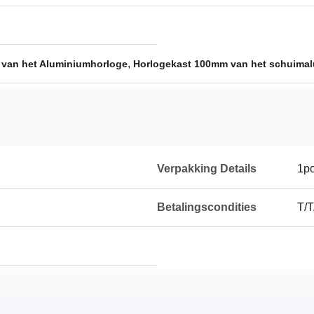
,
 van het Aluminiumhorloge
Horlogekast 100mm van het schuima
Verpakking Details
1pc
Betalingscondities
T/T