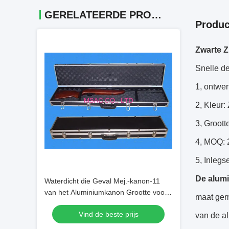
GERELATEERDE PRODUCTEN
Produc
Zwarte Z
Snelle de
1, ontwer
2, Kleur:
3, Groot
4, MOQ: 
5, Inlegs
De alum
Waterdicht die Geval Mej.-kanon-11
van het Aluminiumkanon Grootte voor
maat ge
Carry Handguns wordt aangepast
Vind de beste prijs
van de a