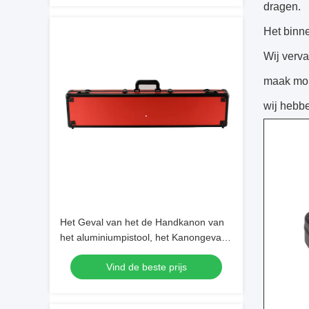
dragen.
Het binn
Wij verva
maak mo
wij hebb
Het Geval van het de Handkanon van
het aluminiumpistool, het Kanongeval
van het Douane Lichtgewicht Rood
Vind de beste prijs
Aluminium het Geval van het 40
Duimkanon