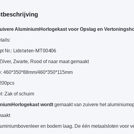
tbeschrijving
uivere AluminiumHorlogekast voor Opslag en Vertoningsh
tails:
Lidstaten-MT00406
pt Nr.:
 Zilver, Zwarte, Rood of naar maat gemaakt
te: 460*350*88mm/460*350*115mm
200pcs
el: Zak of schuim
iniumHorlogekast wordt
gemaakt van zuivere het aluminiumo
maakt
luminiumbovenleer en bodem laag. De één metaalsloten voor vei