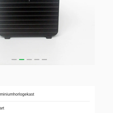
miniumhorlogekast
rt