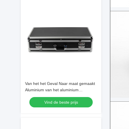
Van het het Geval Naar maat gemaakt
Aluminium van het aluminium
Tweezijdig Kanon van het het
Vind de beste prijs
Kanongeval van het het
Schuimtussenvoegsel Tweezijdig Open
Hard Opgeruimd het Kanongeval