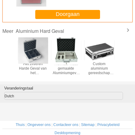
Vuurvaste ABS aan
Doorgaan
Aluminium Hard Geval
Meer
et
Het zilveren
Het naar maat
Custom
Alumini
ssenvoegsel
Harde Geval van
gemaakte
aluminium
Platenh
ry Case
het
Aluminiumgeval
gereedschap
 Cut van
Cameraaluminium
met Matrijs sneed
draagdoos met
et
Schuimtussenvoegsel
die cut hard foam
zdaluminium
insert
Veranderingstaal
Dutch
Thuis
|
Ongeveer ons
|
Contacteer ons
|
Sitemap
|
Privacybeleid
Desktopmening