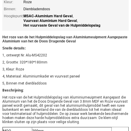
Kleur:
Roze
Binnen:
Dienbladendoos
MSAC-Aluminium Hard Geval
Hoogtepunt:
,
Vuurvast Aluminium Hard Geval
,
Het vuurvaste Geval van de Hulpmiddelopslag
Het roze van de het Hulpmiddelopslag van Aluminiumeuipment Aangepaste
Aluminium van het de Doos Dragende Geval
Snelle details:
1, ontwerpt Nr. Alu-MS42202
2, Grootte: 320*180*180mm
3, Kleur: Roze
4, Materiaal: Aluminiumkader en vuurvast paneel
5, Binnen met dienbladdoos
Beschrijving:
Het roze van de het Hulpmiddelopslag van Aluminiumeuipment Aangepast die
Aluminium van het de Doos Dragende Geval van 3.8mm MDF en Roze vuurvast
paneel wordt gemaakt, dit geval van het aluminiumhulpmiddel heeft een ruwe
buitenkant en een binnenland die van de dienbladdoos tot het maken ideaal
voor testmateriaal of hulpmiddelen. De op zwaar werk berekende beschermende
hoeken maken deze harde hulpmiddeldoos extra duurzaam. De klem-stijl
klinken sluiten op zijn plaats voor veilige sluiting.
MOQ
200pcs