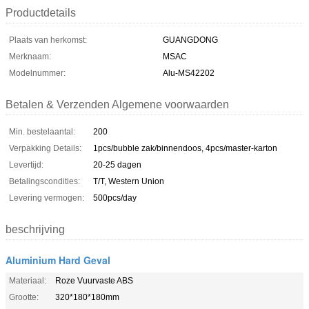
Productdetails
Plaats van herkomst:
GUANGDONG
Merknaam:
MSAC
Modelnummer:
Alu-MS42202
Betalen & Verzenden Algemene voorwaarden
Min. bestelaantal:
200
Verpakking Details:
1pcs/bubble zak/binnendoos, 4pcs/master-karton
Levertijd:
20-25 dagen
Betalingscondities:
T/T, Western Union
Levering vermogen:
500pcs/day
beschrijving
Aluminium Hard Geval
Materiaal:
Roze Vuurvaste ABS
Grootte:
320*180*180mm