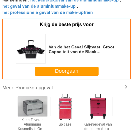
het geval van de aluminiummake-up
,
het professionele geval van de make-uptrein
Krijg de beste prijs voor
Van de het Geval Slijtvast, Groot
Capaciteit van de Black
metalmake-up Professioneel de
Schoonheidsgeval
Doorgaan
Promake-upgeval
Meer
 Carry
Klein Zilveren
3 in 1 Pro make-
Roze het
Het profes
y Makeup
Aluminium
up case
Karretjegeval van
Geval v
h van de
Kosmetisch Geval
de Leermake-up
Aluminium