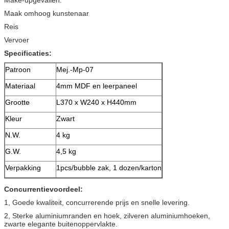
Maak omhoog kunstenaar
Reis
Vervoer
Specificaties:
Patroon
Mej.-Mp-07
Materiaal
4mm MDF en leerpaneel
Grootte
L370 x W240 x H440mm
Kleur
Zwart
N.W.
4 kg
G.W.
4,5 kg
Verpakking
1pcs/bubble zak, 1 dozen/karton
Concurrentievoordeel:
1, Goede kwaliteit, concurrerende prijs en snelle levering.
2, Sterke aluminiumranden en hoek, zilveren aluminiumhoeken,
zwarte elegante buitenoppervlakte.