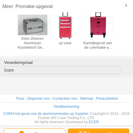
Promake-upgeval
Meer
 Carry
Klein Zilveren
3 in 1 Pro make-
Roze het
Het profes
y Makeup
Aluminium
up case
Karretjegeval van
Geval v
h van de
Kosmetisch Geval
de Leermake-up
Aluminium
ium het
250 x 170 x
met Wielen
voor Carr
tische
170mm
 Vier
Binnendienbladen
Veranderingstaal
laden
Dutch
Thuis
|
Ongeveer ons
|
Contacteer ons
|
Sitemap
|
Privacybeleid
Desktopmening
CHINA het geval van de aluminiummake-up Supplier.
Copyright © 2018 - 2026
Foshan MS Case Trading Co., LTD.
All rights reserved. Developed by
ECER