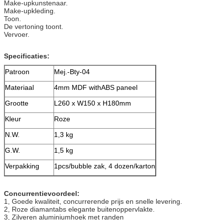
Make-upkunstenaar.
Make-upkleding.
Toon.
De vertoning toont.
Vervoer.
Specificaties:
Patroon
Mej.-Bty-04
Materiaal
4mm MDF withABS paneel
Grootte
L260 x W150 x H180mm
Kleur
Roze
N.W.
1,3 kg
G.W.
1,5 kg
Verpakking
1pcs/bubble zak, 4 dozen/karton
Concurrentievoordeel:
1, Goede kwaliteit, concurrerende prijs en snelle levering.
2, Roze diamantabs elegante buitenoppervlakte.
3, Zilveren aluminiumhoek met randen