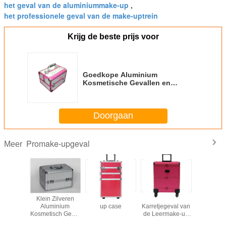
het geval van de aluminiummake-up
,
het professionele geval van de make-uptrein
Krijg de beste prijs voor
Goedkope Aluminium
Kosmetische Gevallen en
Zakken, Professionele Make-up
en Schoonheidsgevallen
Doorgaan
Promake-upgeval
Meer
 Carry
Klein Zilveren
3 in 1 Pro make-
Roze het
Het profes
y Makeup
Aluminium
up case
Karretjegeval van
Geval v
h van de
Kosmetisch Geval
de Leermake-up
Aluminium
ium het
250 x 170 x
met Wielen
voor Carr