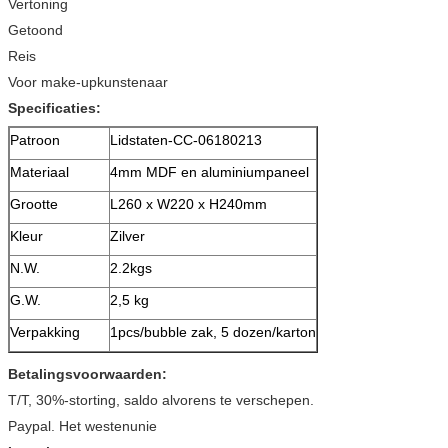
Vertoning
Getoond
Reis
Voor make-upkunstenaar
Specificaties:
Patroon
Lidstaten-CC-06180213
Materiaal
4mm MDF en aluminiumpaneel
Grootte
L260 x W220 x H240mm
Kleur
Zilver
N.W.
2.2kgs
G.W.
2,5 kg
Verpakking
1pcs/bubble zak, 5 dozen/karton
Betalingsvoorwaarden:
T/T, 30%-storting, saldo alvorens te verschepen.
Paypal. Het westenunie