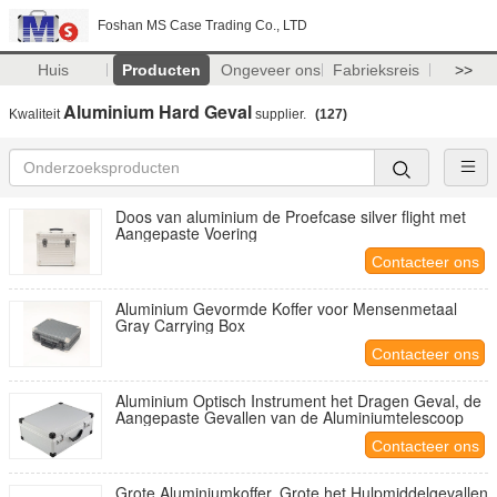
Foshan MS Case Trading Co., LTD
Huis
Producten
Ongeveer ons
Fabrieksreis
>>
Aluminium Hard Geval
Kwaliteit
supplier.
(127)
Doos van aluminium de Proefcase silver flight met
Aangepaste Voering
Contacteer ons
Aluminium Gevormde Koffer voor Mensenmetaal
Gray Carrying Box
Contacteer ons
Aluminium Optisch Instrument het Dragen Geval, de
Aangepaste Gevallen van de Aluminiumtelescoop
Contacteer ons
Grote Aluminiumkoffer, Grote het Hulpmiddelgevallen