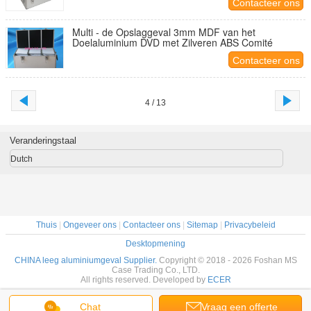
Contacteer ons
Multi - de Opslaggeval 3mm MDF van het
Doelaluminium DVD met Zilveren ABS Comité
Contacteer ons
4 / 13
Veranderingstaal
Dutch
Thuis
|
Ongeveer ons
|
Contacteer ons
|
Sitemap
|
Privacybeleid
Desktopmening
CHINA leeg aluminiumgeval Supplier.
Copyright © 2018 - 2026 Foshan MS
Case Trading Co., LTD.
All rights reserved. Developed by
ECER
Chat
Vraag een offerte